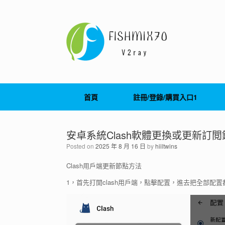
Skip
to
content
首頁
註冊/登錄/購買入口1
安卓系統Clash軟體更換或更新訂
Posted on
2025 年 8 月 16 日
by
hiiltwins
Clash用戶端更新節點方法
1，首先打開clash用戶端，點擊配置，進去把全部配