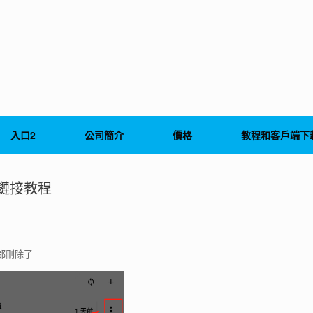
入口2
公司簡介
價格
教程和客戶端下
閲鏈接教程
置都刪除了